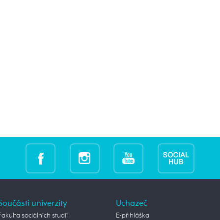
Součásti univerzity
Uchazeč
Fakulta sociálních studií
E-přihláška