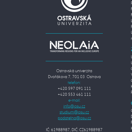
Ostravská univerzita
Dvořákova 7, 701 03 Ostrava
telefon:
+420 597 091 111
+420 553 461 111
e-mail:
IČ: 61988987, DIČ: CZ61988987