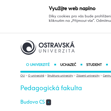
Využijte web naplno
Díky cookies pro vás bude prohlížení
kliknutím na „Přijmout vše“. Odmítn
O UNIVERZITĚ
UCHAZEČ
STUDENT
■
■
■
OU
>
O univerzitě
>
Struktura univerzity
>
Zázemí univerzity
>
Centr
Pedagogická fakulta
Budova CS
+