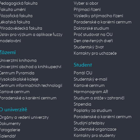
Pedagogická fakulta
Vyber si obor
Fakulta umění
Přijímací řízení
Filozofická fakulta
Výsledky přijímacího řízení
Lékařská fakulta
Poradenské a kariérní centrum
Přírodovědecká fakulta
Doktorské studium
Ústav pro výzkum a aplikace fuzzy
Proč studovat na OU
modelování
Den otevřených dveří
Studentský život
Zázemí
Kontakty pro uchazeče
Univerzitní knihovna
Student
Univerzitní obchod a knihkupectví
Centrum Pyramida
Portál OU
Vysokoškolské koleje
Studentský e-mail
Centrum informačních technologií
Kartové centrum
Kartové centrum
Harmonogram AR
Poradenské a kariérní centrum
Studium a stáže v zahraničí
Stipendia
O univerzitě
Poplatky za studium
Poradenské a kariérní centrum
Orgány a vedení univerzity
Studijní předpisy
Dokumenty
Studentské organizace
Fotogalerie
Kontakty pro studenty
Kalendář