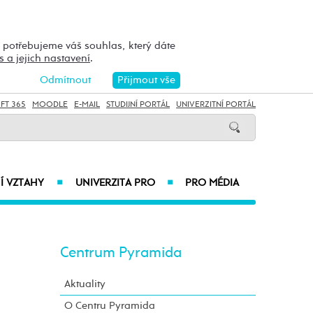
h potřebujeme váš souhlas, který dáte
s a jejich nastavení
.
Odmítnout
Přijmout vše
FT 365
MOODLE
E-MAIL
STUDIJNÍ PORTÁL
UNIVERZITNÍ PORTÁL
Í VZTAHY
UNIVERZITA PRO
PRO MÉDIA
■
■
Centrum Pyramida
Aktuality
O Centru Pyramida